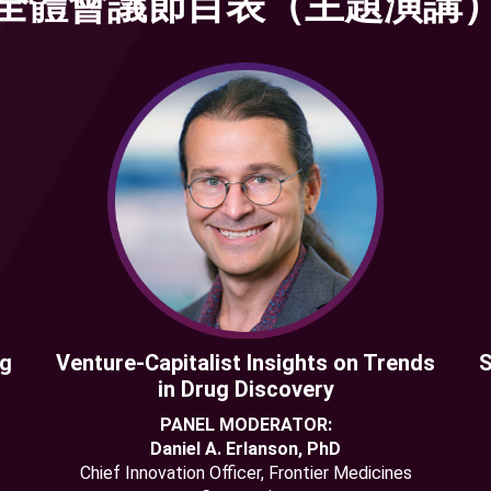
全體會議節目表（主題演講
ng
Venture-Capitalist Insights on Trends
S
in Drug Discovery
PANEL MODERATOR:
Daniel A. Erlanson, PhD
Chief Innovation Officer, Frontier Medicines