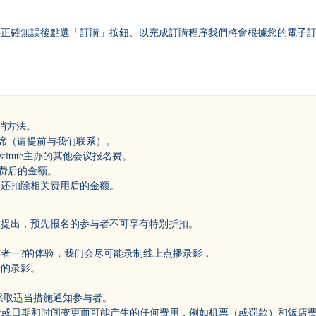
料正確無誤後點選「訂購」按鈕、以完成訂購程序我們將會根據您的電子
消方法。
出席（请提前与我们联系）。
n Institute主办的其他会议报名费。
续费后的金额。
退还扣除相关费用后的金额。
前提出，预先报名的参与者不可享有特别折扣。
者一?的体验，我们会尽可能录制线上点播录影，
行的录影。
采取适当措施通知参与者。
演讲者或日期和时间变更而可能产生的任何费用，例如机票（或罚款）和饭店