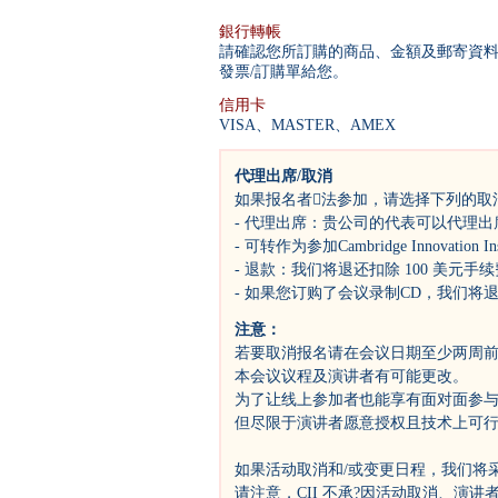
銀行轉帳
請確認您所訂購的商品、金額及郵寄資
發票/訂購單給您。
信用卡
VISA、MASTER、AMEX
代理出席/取消
如果报名者法参加，请选择下列的取
- 代理出席：贵公司的代表可以代理
- 可转作为参加Cambridge Innovatio
- 退款：我们将退还扣除 100 美元手
- 如果您订购了会议录制CD，我们将
注意：
若要取消报名请在会议日期至少两周
本会议议程及演讲者有可能更改。
为了让线上参加者也能享有面对面参与
但尽限于演讲者愿意授权且技术上可
如果活动取消和/或变更日程，我们将
请注意，CII 不承?因活动取消、