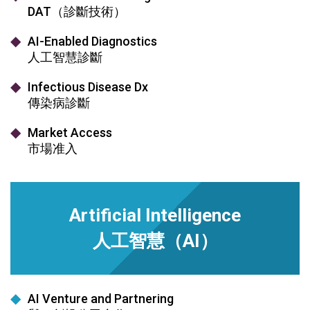
DAT（診斷技術）
AI-Enabled Diagnostics
人工智慧診斷
Infectious Disease Dx
傳染病診斷
Market Access
市場准入
Artificial Intelligence
人工智慧（AI）
AI Venture and Partnering